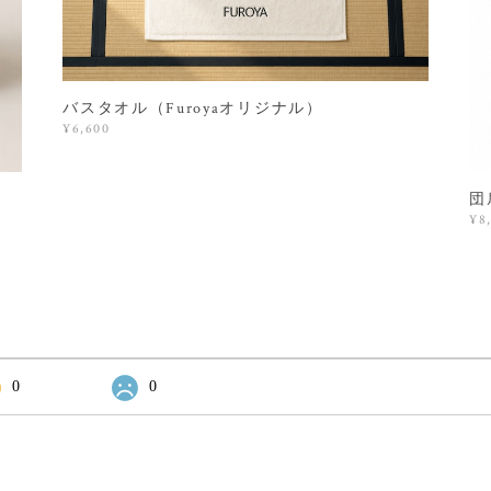
バスタオル（Furoyaオリジナル）
¥6,600
団
¥8
0
0