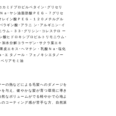
コカミドプロピルベタイン･グリセリ
ンＮａ･ヤシ油脂肪酸ＰＥＧ－７グリセ
 オレイン酸ＰＥＧ－１２０メチルグル
パラギン酸･アラニ ン･アルギニン･イ
ニウム－３３･グリシン･コレステロ ー
ロン酸ヒドロキシプロピルトリモニウム･
ン･加水分解コラーゲン･サクラ葉エキ
ン果皮エキス･ヘマチン・乳酸Ｎａ･塩化
ａ･エ タノール・フェノキシエタノー
シベリアモミ油
ヤーの熱などによる毛髪へのダメージを
いを与え、健やかな髪が育つ環境に導き
自然なボリュームがでる軽やかで心地よ
へのコーティング感が苦手な方、自然派