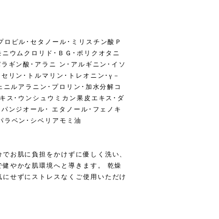
プロピル･セタノール･ミリスチン酸Ｐ
モニウムクロリド･ＢＧ･ポリクオタニ
ラギン酸･アラニ ン･アルギニン･イソ
セリン･トルマリン･トレオニン･γ－
ェニルアラニン･プロリン･加水分解コ
エキス･ウンシュウミカン果皮エキス･ダ
パンジオール･ エタノール･フェノキ
パラベン･シベリアモミ油
分でお肌に負担をかけずに優しく洗い、
で健やかな肌環境へと導きます。 乾燥
気にせずにストレスなくご使用いただけ