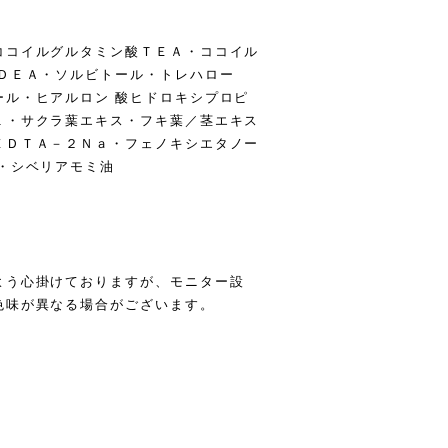
ココイルグルタミン酸ＴＥＡ・ココイル
ドＤＥＡ・ソルビトール・トレハロー
ール・ヒアルロン 酸ヒドロキシプロピ
１・サクラ葉エキス・フキ葉／茎エキス
ＥＤＴＡ－２Ｎａ・フェノキシエタノー
・シベリアモミ油
よう心掛けておりますが、モニター設
色味が異なる場合がございます。