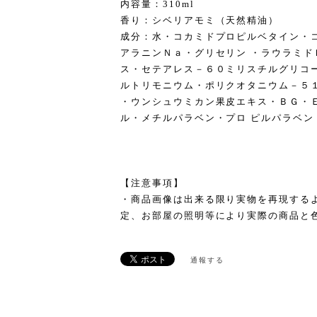
内容量：310ml
香り：シベリアモミ（天然精油）
成分：水・コカミドプロピルベタイン・
アラニンＮａ・グリセリン ・ラウラミ
ス・セテアレス－６０ミリスチルグリコ
ルトリモニウム・ポリクオタニウム－５
・ウンシュウミカン果皮エキス・ＢＧ・
ル・メチルパラベン・プロ ピルパラベン
【注意事項】
・商品画像は出来る限り実物を再現する
定、お部屋の照明等により実際の商品と
通報する