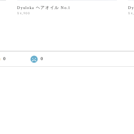
Dyuloka ヘアオイル No.1
D
¥4,900
¥4
0
0