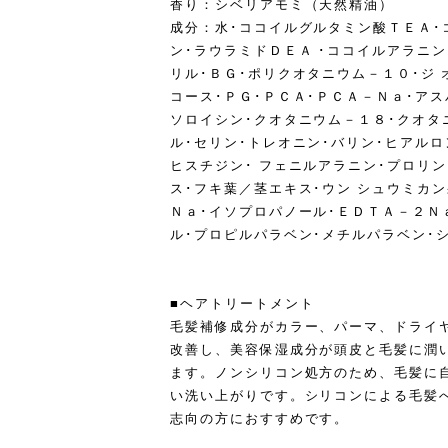
香り：シベリアモミ（天然精油）
成分：水･ココイルグルタミン酸ＴＥＡ･
ン･ラウラミドＤＥＡ ･ココイルアラニ
リル･ＢＧ･ポリクオタニウム－１０･ジ
コース･ＰＧ･ＰＣＡ･ＰＣＡ－Ｎａ･アス
ソロイシン･クオタニウム－１８･クオタ
ル･セリン･トレオニン･バリン･ヒアル
ヒスチジン･ フェニルアラニン･プロリ
ス･フキ葉／茎エキス･ウン シュウミカ
Ｎａ･イソプロパノール･ＥＤＴＡ－２Ｎ
ル･プロピルパラベン･メチルパラベン･
■ヘアトリートメント
毛髪補修成分がカラー、パーマ、ドライ
改善し、美容保湿成分が頭皮と毛髪に潤
ます。ノンシリコン処方のため、毛髪に
い洗い上がりです。シリコンによる毛髪
志向の方におすすめです。