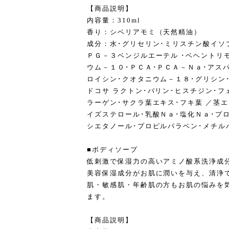
【商品説明】
内容量：310ml
香り：シベリアモミ（天然精油）
成分：水･グリセリン･ミリスチン酸イソ
ＰＧ－３ベンジルエーテル ･ベヘントリ
ウム－１０･ＰＣＡ･ＰＣＡ－Ｎａ･アスパ
ロイシン･クオタニウム－１８･グリシン･
ドコサ ラクトン･バリン･ヒスチジン･フ
ラーゲン･サクラ葉エキス･フキ葉 ／茎
イズステロール･乳酸Ｎａ･塩化Ｎａ･プロ
シエタノール･プロピルパラベン･メチル
■ボディソープ
低刺激で保湿力の高いアミノ酸系洗浄成
美容保湿成分がお肌に潤いを与え、清浄
肌・敏感肌・年齢肌の方もお肌の悩みを
ます。
【商品説明】