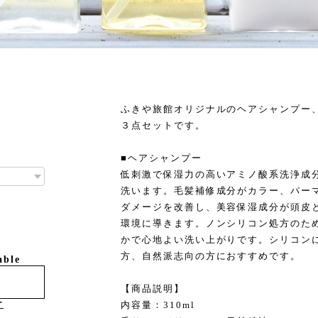
ふきや旅館オリジナルのヘアシャンプー
３点セットです。
■ヘアシャンプー
低刺激で保湿力の高いアミノ酸系洗浄成
洗います。毛髪補修成分がカラー、パー
ダメージを改善し、美容保湿成分が頭皮
環境に導きます。ノンシリコン処方のた
かで心地よい洗い上がりです。シリコン
方、自然派志向の方におすすめです。
able
【商品説明】
け
内容量：310ml