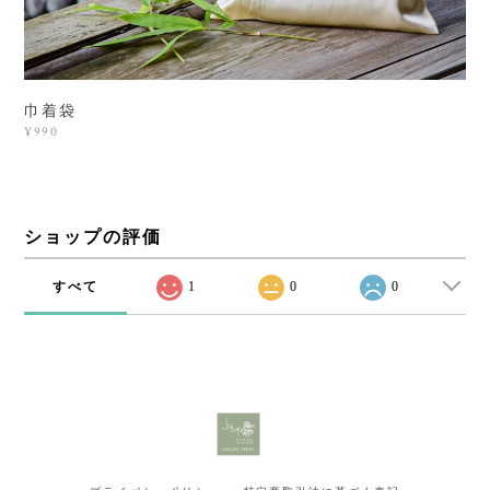
巾着袋
¥990
ショップの評価
すべて
1
0
0